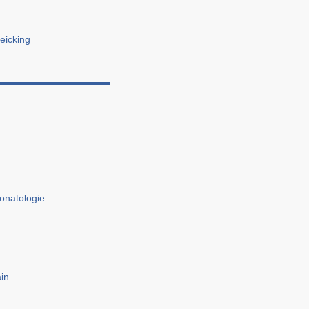
eicking
onatologie
ain